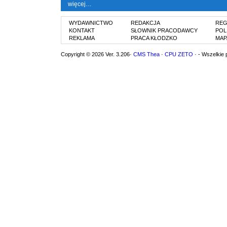
więcej…
WYDAWNICTWO
REDAKCJA
REG
KONTAKT
SŁOWNIK PRACODAWCY
POL
REKLAMA
PRACA KŁODZKO
MAP
Copyright © 2026 Ver. 3.206·
CMS Thea
·
CPU ZETO
· - Wszelkie