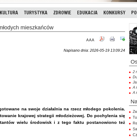
KULTURA
TURYSTYKA
ZDROWIE
EDUKACJA
KONKURSY
PO
 młodych mieszkańców
A
A
A
Napisano dnia: 2026-05-19 13:09:24
2 
Du
Ja
A 
A 
gotowane na swoje działalnia na rzecz młodego pokolenia.
Zw
owanie krajowej strategii młodzieżowej. Do pochylenia się
Tu
tantów wielu środowisk i z tego faktu postanowiono też
Re
Sa
Cz