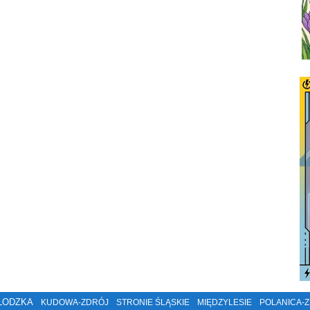
ŁODZKA
KUDOWA-ZDRÓJ
STRONIE ŚLĄSKIE
MIĘDZYLESIE
POLANICA-