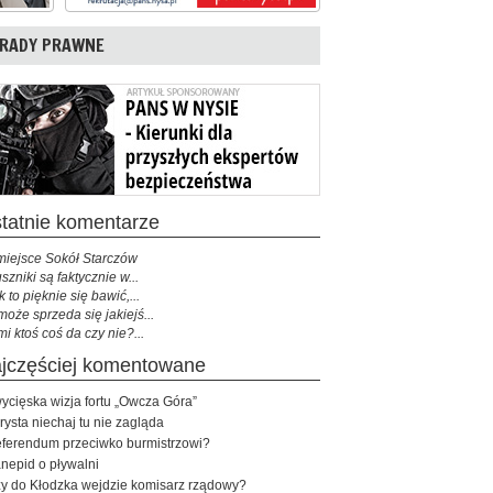
RADY PRAWNE
ostatnie komentarze
miejsce Sokół Starczów
szniki są faktycznie w...
k to pięknie się bawić,...
może sprzeda się jakiejś...
mi ktoś coś da czy nie?...
najczęściej komentowane
ycięska wizja fortu „Owcza Góra”
rysta niechaj tu nie zagląda
ferendum przeciwko burmistrzowi?
nepid o pływalni
y do Kłodzka wejdzie komisarz rządowy?