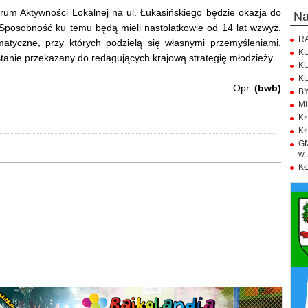
um Aktywności Lokalnej na ul. Łukasińskiego będzie okazja do
n
 Sposobność ku temu będą mieli nastolatkowie od 14 lat wzwyż.
RA
ematyczne, przy których podzielą się własnymi przemyśleniami.
KU
ostanie przekazany do redagujących krajową strategię młodzieży.
KU
KU
Opr.
(bwb)
BY
MI
KŁ
KŁ
GM
w..
KŁ