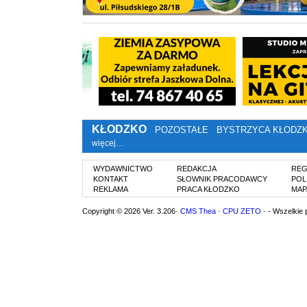
KŁODZKO
POZOSTAŁE
BYSTRZYCA KŁODZ
więcej…
WYDAWNICTWO
REDAKCJA
REG
KONTAKT
SŁOWNIK PRACODAWCY
POL
REKLAMA
PRACA KŁODZKO
MAP
Copyright © 2026 Ver. 3.206·
CMS Thea
·
CPU ZETO
· - Wszelkie