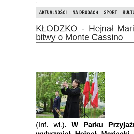
AKTUALNOŚCI
NA DROGACH
SPORT
KULT
KŁODZKO - Hejnał Maria
bitwy o Monte Cassino
(Inf. wł.).
W Parku Przyjaź
wybrzmiał Hejnał Mariacki