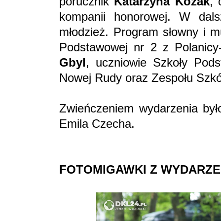
porucznik
Katarzyna Kozak
,
kompanii honorowej. W dalsz
młodzież. Program słowny i m
Podstawowej nr 2 z Polanicy
Gbyl
, uczniowie Szkoły Pods
Nowej Rudy oraz Zespołu Szkó
Zwieńczeniem wydarzenia był
Emila Czecha.
FOTOMIGAWKI Z WYDARZE