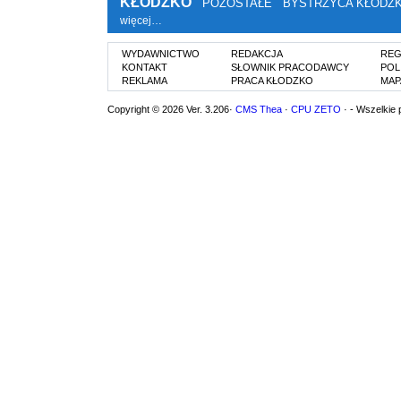
KŁODZKO
POZOSTAŁE
BYSTRZYCA KŁODZ
więcej…
WYDAWNICTWO
REDAKCJA
REG
KONTAKT
SŁOWNIK PRACODAWCY
POL
REKLAMA
PRACA KŁODZKO
MAP
Copyright © 2026 Ver. 3.206·
CMS Thea
·
CPU ZETO
· - Wszelkie