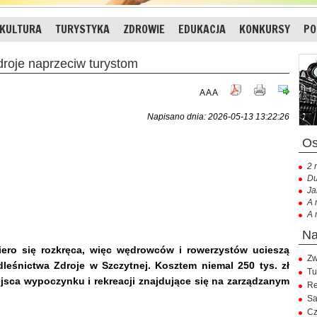
KULTURA
TURYSTYKA
ZDROWIE
EDUKACJA
KONKURSY
PO
roje naprzeciw turystom
A
A
A
Napisano dnia: 2026-05-13 13:22:26
2 
Du
Ja
A 
A 
iero się rozkręca, więc wędrowców i rowerzystów ucieszą
Zw
eśnictwa Zdroje w Szczytnej. Kosztem niemal 250 tys. zł
Tu
jsca wypoczynku i rekreacji znajdujące się na zarządzanym
Re
Sa
Cz