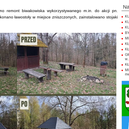
n
ano remont biwakowiska wykorzystywanego m.in. do akcji pn.
KU
onano ławostoły w miejsce zniszczonych, zainstalowano stojaki
KU
KU
BY
MI
KŁ
KŁ
GM
w..
KŁ
M
me