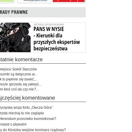
RADY PRAWNE
ostatnie komentarze
miejsce Sokół Starczów
szniki są faktycznie w...
k to pięknie się bawić,...
może sprzeda się jakiejś...
mi ktoś coś da czy nie?...
najczęściej komentowane
ycięska wizja fortu „Owcza Góra”
rysta niechaj tu nie zagląda
ferendum przeciwko burmistrzowi?
nepid o pływalni
y do Kłodzka wejdzie komisarz rządowy?