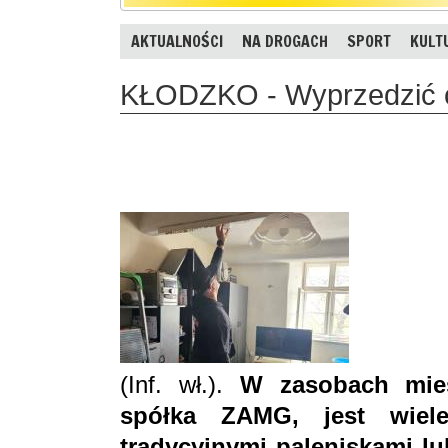
AKTUALNOŚCI
NA DROGACH
SPORT
KULT
KŁODZKO - Wyprzedzić c
(Inf. wł.).
W zasobach mies
spółka ZAMG, jest wiele
tradycyjnymi paleniskami l