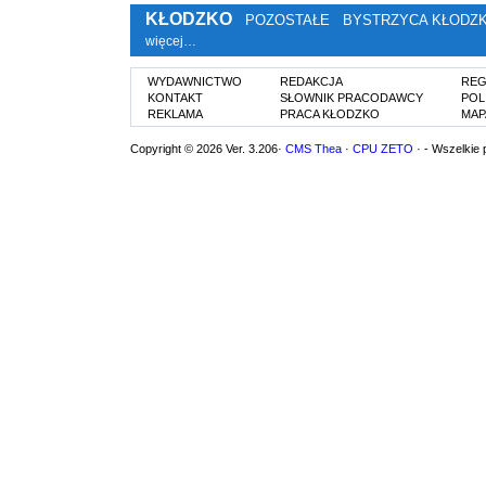
KŁODZKO
POZOSTAŁE
BYSTRZYCA KŁODZ
więcej…
WYDAWNICTWO
REDAKCJA
REG
KONTAKT
SŁOWNIK PRACODAWCY
POL
REKLAMA
PRACA KŁODZKO
MAP
Copyright © 2026 Ver. 3.206·
CMS Thea
·
CPU ZETO
· - Wszelkie