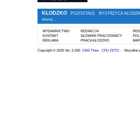
KŁODZKO
POZOSTAŁE
BYSTRZYCA KŁODZ
więcej…
WYDAWNICTWO
REDAKCJA
REG
KONTAKT
SŁOWNIK PRACODAWCY
POL
REKLAMA
PRACA KŁODZKO
MAP
Copyright © 2026 Ver. 3.206·
CMS Thea
·
CPU ZETO
· - Wszelkie