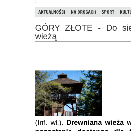
AKTUALNOŚCI
NA DROGACH
SPORT
KULT
GÓRY ZŁOTE - Do sier
wieżą
(Inf. wł.).
Drewniana wieża 