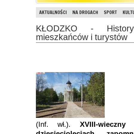
AKTUALNOŚCI
NA DROGACH
SPORT
KULT
KŁODZKO - History
mieszkańców i turystów
(Inf. wł.).
XVIII-wieczn
dziesięcioleciach zapo