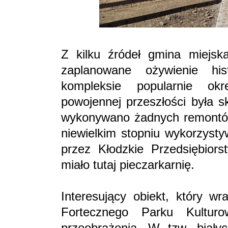
Z kilku źródeł gmina miejsk
zaplanowane ożywienie his
kompleksie popularnie o
powojennej przeszłości była 
wykonywano żadnych remontów,
niewielkim stopniu wykorzysty
przez Kłodzkie Przedsiębiors
miało tutaj pieczarkarnię.
Interesujący obiekt, który wr
Fortecznego Parku Kulturo
przeobrażenia. W tzw. biały