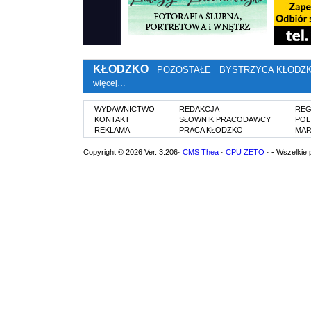
KŁODZKO
POZOSTAŁE
BYSTRZYCA KŁODZ
więcej…
WYDAWNICTWO
REDAKCJA
REG
KONTAKT
SŁOWNIK PRACODAWCY
POL
REKLAMA
PRACA KŁODZKO
MAP
Copyright © 2026 Ver. 3.206·
CMS Thea
·
CPU ZETO
· - Wszelkie