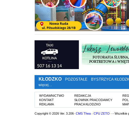
KŁODZKO
POZOSTAŁE
BYSTRZYCA KŁODZ
więcej…
WYDAWNICTWO
REDAKCJA
REG
KONTAKT
SŁOWNIK PRACODAWCY
POL
REKLAMA
PRACA KŁODZKO
MAP
Copyright © 2026 Ver. 3.206·
CMS Thea
·
CPU ZETO
· - Wszelkie