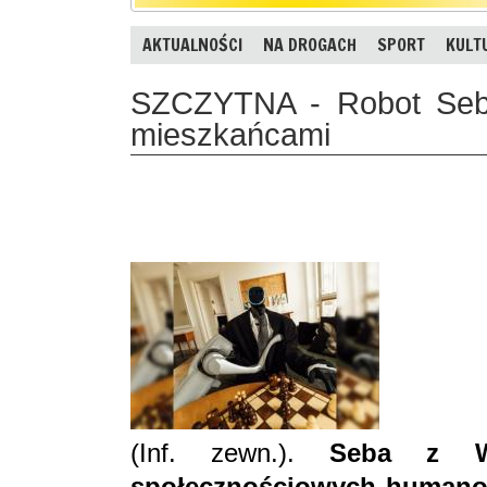
AKTUALNOŚCI
NA DROGACH
SPORT
KULT
SZCZYTNA - Robot Seba
mieszkańcami
(Inf. zewn.).
Seba z War
społecznościowych humanoi