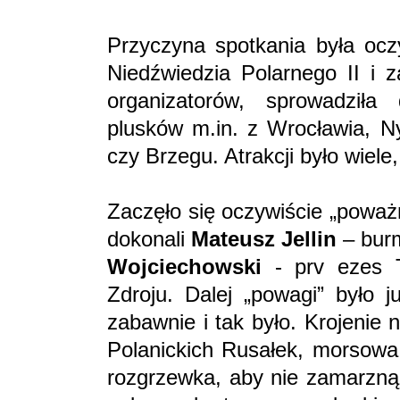
Przyczyna spotkania była oczy
Niedźwiedzia Polarnego II i 
organizatorów, sprowadziła
plusków m.in. z Wrocławia, N
czy Brzegu. Atrakcji było wiele,
Zaczęło się oczywiście „poważn
dokonali
Mateusz Jellin
– burm
Wojciechowski
- prv ezes T
Zdroju. Dalej „powagi” było j
zabawnie i tak było. Krojenie 
Polanickich Rusałek, morsowa 
rozgrzewka, aby nie zamarznąć