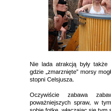
Nie lada atrakcją były także
gdzie „zmarznięte” morsy mog
stopni Celsjusza.
Oczywiście zabawa zaba
poważniejszych spraw, w tym
sobie fotkę, włączając się 