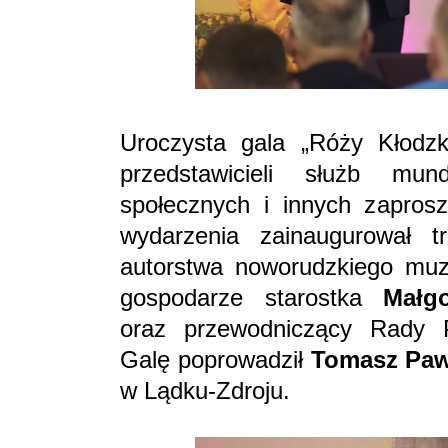
Uroczysta gala „Róży Kłodzk
przedstawicieli służb mundu
społecznych i innych zapros
wydarzenia zainaugurował t
autorstwa noworudzkiego m
gospodarze starostka
Małgo
oraz przewodniczący Rady
Galę poprowadził
Tomasz Paw
w Lądku-Zdroju.