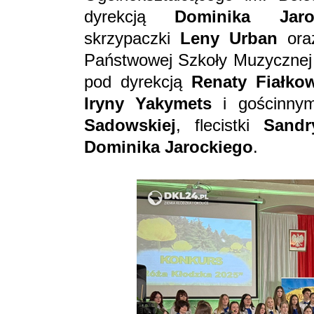
dyrekcją
Dominika Jaro
skrzypaczki
Leny Urban
oraz
Państwowej Szkoły Muzycznej I
pod dyrekcją
Renaty Fiałko
Iryny Yakymets
i
gościnny
Sadowskiej
, flecistki
Sandr
Dominika Jarockiego
.