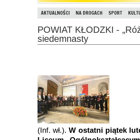
AKTUALNOŚCI
NA DROGACH
SPORT
KULT
POWIAT KŁODZKI - „Róże
siedemnasty
(Inf. wł.).
W ostatni piątek lu
Liceum Ogólnokształcący