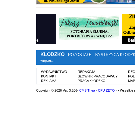
KŁODZKO
POZOSTAŁE
BYSTRZYCA KŁODZ
więcej…
WYDAWNICTWO
REDAKCJA
REG
KONTAKT
SŁOWNIK PRACODAWCY
POL
REKLAMA
PRACA KŁODZKO
MAP
Copyright © 2026 Ver. 3.206·
CMS Thea
·
CPU ZETO
· - Wszelkie