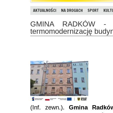
AKTUALNOŚCI
NA DROGACH
SPORT
KULT
GMINA RADKÓW - 
termomodernizację budy
(Inf. zewn.).
Gmina Radków