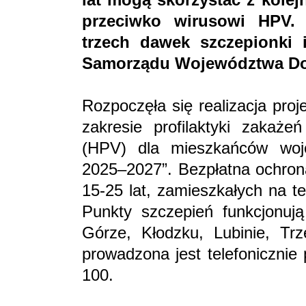
przeciwko wirusowi HPV.
trzech dawek szczepionki 
Samorządu Województwa Do
Rozpoczęła się realizacja proj
zakresie profilaktyki zakaż
(HPV) dla mieszkańców woje
2025–2027”. Bezpłatna ochron
15-25 lat, zamieszkałych na t
Punkty szczepień funkcjonują
Górze, Kłodzku, Lubinie, Trz
prowadzona jest telefoniczni
100.