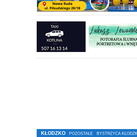
KŁODZKO
POZOSTAŁE
BYSTRZYCA KŁODZ