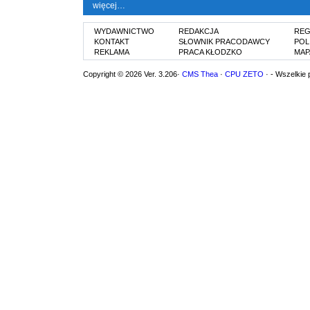
więcej…
WYDAWNICTWO
REDAKCJA
REG
KONTAKT
SŁOWNIK PRACODAWCY
POL
REKLAMA
PRACA KŁODZKO
MAP
Copyright © 2026 Ver. 3.206·
CMS Thea
·
CPU ZETO
· - Wszelkie