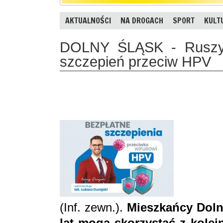
AKTUALNOŚCI
NA DROGACH
SPORT
KULT
DOLNY ŚLĄSK - Ruszyła
szczepień przeciw HPV
(Inf. zewn.).
Mieszkańcy Doln
lat mogą skorzystać z kolej