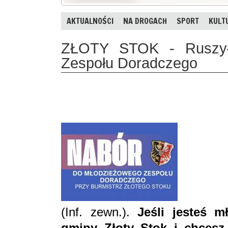
AKTUALNOŚCI
NA DROGACH
SPORT
KULT
ZŁOTY STOK - Ruszył
Zespołu Doradczego
(Inf. zewn.).
Jeśli jesteś 
gminy Złoty Stok i chces