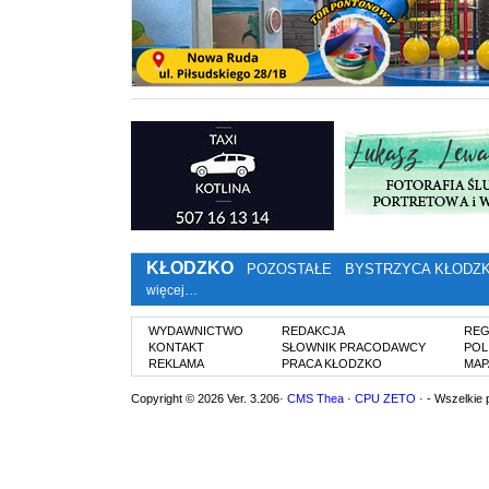
KŁODZKO
POZOSTAŁE
BYSTRZYCA KŁODZ
więcej…
WYDAWNICTWO
REDAKCJA
REG
KONTAKT
SŁOWNIK PRACODAWCY
POL
REKLAMA
PRACA KŁODZKO
MAP
Copyright © 2026 Ver. 3.206·
CMS Thea
·
CPU ZETO
· - Wszelkie