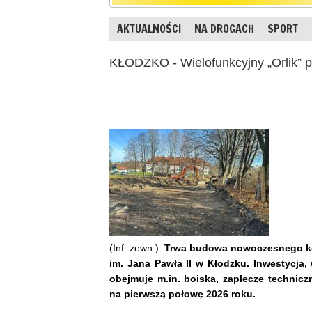
AKTUALNOŚCI
NA DROGACH
SPORT
KŁODZKO - Wielofunkcyjny „Orlik” p
(Inf. zewn.).
Trwa budowa nowoczesnego kom
im. Jana Pawła II w Kłodzku. Inwestycja
obejmuje m.in. boiska, zaplecze technic
na pierwszą połowę 2026 roku.