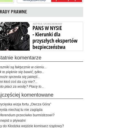
RADY PRAWNE
ostatnie komentarze
szniki są faktycznie w cieniu...
k to pięknie się bawić, tylko...
może sprzeda się jakiejś...
mi ktoś coś da czy nie?...
kto płaci za wodę? Płacę to...
najczęściej komentowane
ycięska wizja fortu „Owcza Góra”
rysta niechaj tu nie zagląda
ferendum przeciwko burmistrzowi?
nepid o pływalni
y do Kłodzka wejdzie komisarz rządowy?