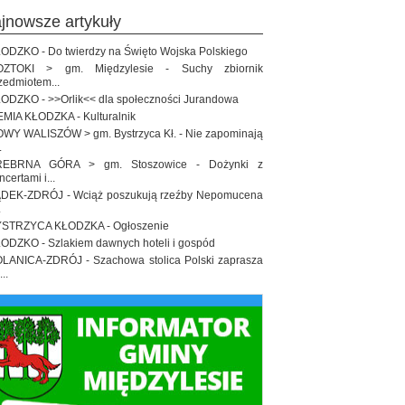
ajnowsze artykuły
ODZKO - Do twierdzy na Święto Wojska Polskiego
OZTOKI > gm. Międzylesie - Suchy zbiornik
zedmiotem...
ODZKO - >>Orlik<< dla społeczności Jurandowa
EMIA KŁODZKA - Kulturalnik
WY WALISZÓW > gm. Bystrzyca Kł. - Nie zapominają
.
REBRNA GÓRA > gm. Stoszowice - Dożynki z
ncertami i...
DEK-ZDRÓJ - Wciąż poszukują rzeźby Nepomucena
.
STRZYCA KŁODZKA - Ogłoszenie
ODZKO - Szlakiem dawnych hoteli i gospód
LANICA-ZDRÓJ - Szachowa stolica Polski zaprasza
..