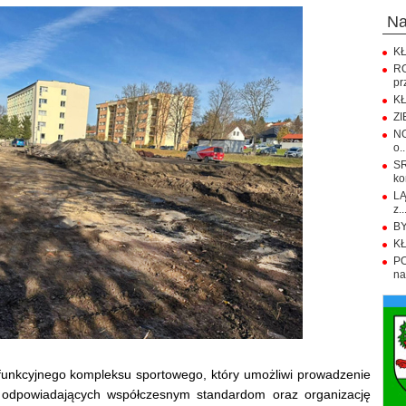
n
KŁ
R
pr
KŁ
ZI
NO
o..
S
ko
LĄ
z..
BY
KŁ
PO
na.
ofunkcyjnego kompleksu sportowego, który umożliwi prowadzenie
 odpowiadających współczesnym standardom oraz organizację