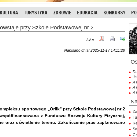
KULTURA
TURYSTYKA
ZDROWIE
EDUKACJA
KONKURSY
PO
owstaje przy Szkole Podstawowej nr 2
A
A
A
Napisano dnia: 2025-11-17 14:11:20
Du
Ja
A 
A 
A 
pleksu sportowego „Orlik” przy Szkole Podstawowej nr 2
Zw
, współfinansowana z Funduszu Rozwoju Kultury Fizycznej,
Tu
zne oraz oświetlenie terenu. Zakończenie prac zaplanowano
Re
Sa
Cz