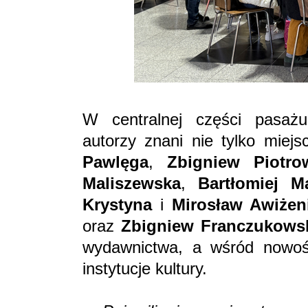
W centralnej części pasażu
autorzy znani nie tylko miej
Pawlęga
,
Zbigniew Piotro
Maliszewska
,
Bartłomiej M
Krystyna
i
Mirosław Awiżen
oraz
Zbigniew Franczukows
wydawnictwa, a wśród nowości
instytucje kultury.