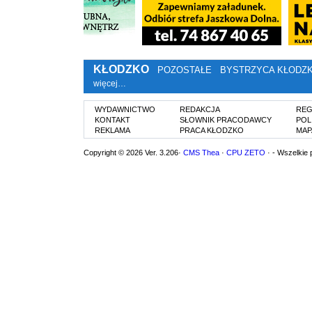
KŁODZKO
POZOSTAŁE
BYSTRZYCA KŁODZ
więcej…
WYDAWNICTWO
REDAKCJA
REG
KONTAKT
SŁOWNIK PRACODAWCY
POL
REKLAMA
PRACA KŁODZKO
MAP
Copyright © 2026 Ver. 3.206·
CMS Thea
·
CPU ZETO
· - Wszelkie