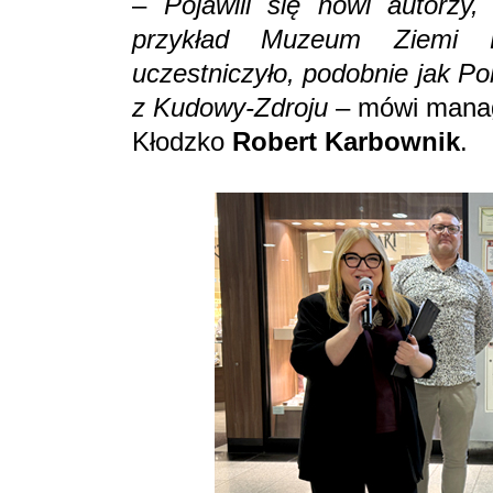
–
Pojawili się nowi autorz
przykład Muzeum Ziemi Kł
uczestniczyło, podobnie jak P
z Kudowy-Zdroju
– mówi manage
Kłodzko
Robert Karbownik
.