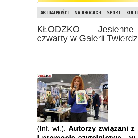
AKTUALNOŚCI
NA DROGACH
SPORT
KULT
KŁODZKO - Jesienne 
czwarty w Galerii Twierd
(Inf. wł.).
Autorzy związani z
i promocja czytelnictwa - w