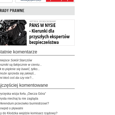
RADY PRAWNE
ostatnie komentarze
miejsce Sokół Starczów
szniki są faktycznie w cieniu...
k to pięknie się bawić, tylko...
może sprzeda się jakiejś...
mi ktoś coś da czy nie?...
najczęściej komentowane
ycięska wizja fortu „Owcza Góra”
rysta niechaj tu nie zagląda
ferendum przeciwko burmistrzowi?
nepid o pływalni
y do Kłodzka wejdzie komisarz rządowy?