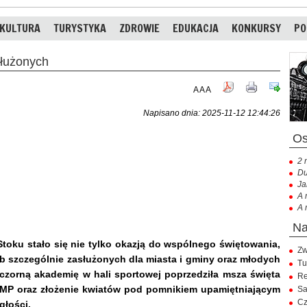
KULTURA
TURYSTYKA
ZDROWIE
EDUKACJA
KONKURSY
PO
łużonych
A
A
A
Napisano dnia: 2025-11-12 12:44:26
2 
Du
Ja
A 
A 
toku stało się nie tylko okazją do wspólnego świętowania,
Zw
szczególnie zasłużonych dla miasta i gminy oraz młodych
Tu
eczorną akademię w hali sportowej poprzedziła msza święta
Re
NMP oraz złożenie kwiatów pod pomnikiem upamiętniającym
Sa
Cz
głości.