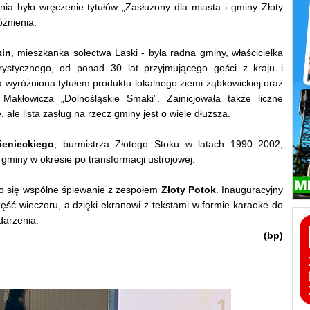
a było wręczenie tytułów „Zasłużony dla miasta i gminy Złoty
óżnienia.
kin
, mieszkanka sołectwa Laski - była radna gminy, właścicielka
ystycznego, od ponad 30 lat przyjmującego gości z kraju i
ała wyróżniona tytułem produktu lokalnego ziemi ząbkowickiej oraz
Makłowicza „Dolnośląskie Smaki”. Zainicjowała także liczne
ale lista zasług na rzecz gminy jest o wiele dłuższa.
ienieckiego
, burmistrza Złotego Stoku w latach 1990–2002,
gminy w okresie po transformacji ustrojowej.
ło się wspólne śpiewanie z zespołem
Złoty Potok
. Inauguracyjny
ęść wieczoru, a dzięki ekranowi z tekstami w formie karaoke do
darzenia.
(bp)