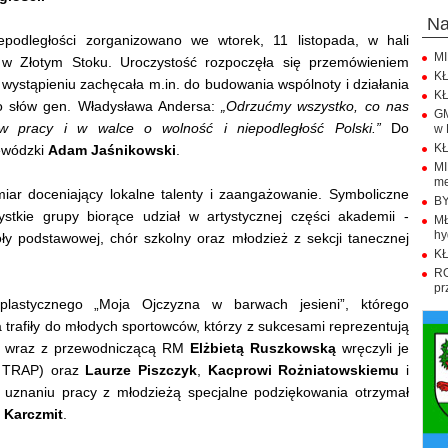
n
podległości zorganizowano we wtorek, 11 listopada, w hali
MI
 w Złotym Stoku. Uroczystość rozpoczęła się przemówieniem
KŁ
 wystąpieniu zachęcała m.in. do budowania wspólnoty i działania
KŁ
do słów gen. Władysława Andersa:
„Odrzućmy wszystko, co nas
GM
 w pracy i w walce o wolność i niepodległość Polski.”
Do
w 
KŁ
jewódzki
Adam Jaśnikowski
.
M
me
ar doceniający lokalne talenty i zaangażowanie. Symboliczne
BY
ystkie grupy biorące udział w artystycznej części akademii -
M
hy
ły podstawowej, chór szkolny oraz młodzież z sekcji tanecznej
KŁ
R
pr
lastycznego „Moja Ojczyzna w barwach jesieni”, którego
trafiły do młodych sportowców, którzy z sukcesami reprezentują
ni wraz z przewodniczącą RM
Elżbietą Ruszkowską
wręczyli je
e TRAP) oraz
Laurze Piszczyk
,
Kacprowi Rożniatowskiemu
i
 uznaniu pracy z młodzieżą specjalne podziękowania otrzymał
 Karczmit
.