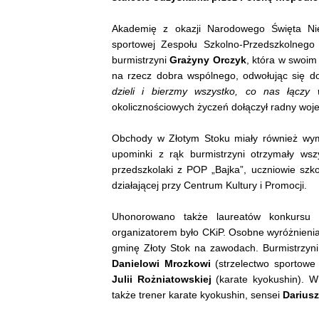
Akademię z okazji Narodowego Święta Nie
sportowej Zespołu Szkolno-Przedszkolnego
burmistrzyni
Grażyny Orczyk
, która w swoim
na rzecz dobra wspólnego, odwołując się 
dzieli i bierzmy wszystko, co nas łączy
okolicznościowych życzeń dołączył radny wo
Obchody w Złotym Stoku miały również wymi
upominki z rąk burmistrzyni otrzymały wsz
przedszkolaki z POP „Bajka”, uczniowie szko
działającej przy Centrum Kultury i Promocji.
Uhonorowano także laureatów konkursu p
organizatorem było CKiP. Osobne wyróżnienia 
gminę Złoty Stok na zawodach. Burmistrzy
Danielowi Mrozkowi
(strzelectwo sportow
Julii Rożniatowskiej
(karate kyokushin). W
także trener karate kyokushin, sensei
Dariusz