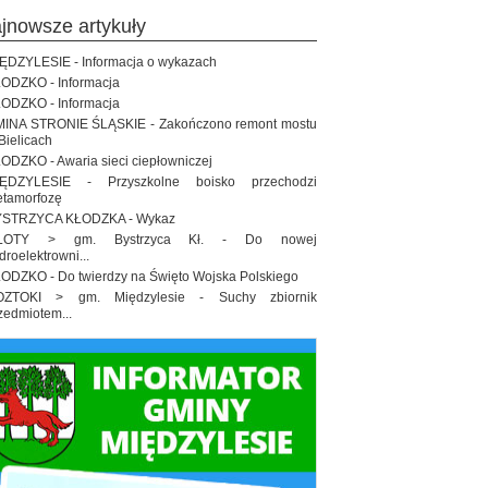
ajnowsze artykuły
ĘDZYLESIE - Informacja o wykazach
ODZKO - Informacja
ODZKO - Informacja
INA STRONIE ŚLĄSKIE - Zakończono remont mostu
Bielicach
ODZKO - Awaria sieci ciepłowniczej
IĘDZYLESIE - Przyszkolne boisko przechodzi
tamorfozę
STRZYCA KŁODZKA - Wykaz
ŁOTY > gm. Bystrzyca Kł. - Do nowej
droelektrowni...
ODZKO - Do twierdzy na Święto Wojska Polskiego
OZTOKI > gm. Międzylesie - Suchy zbiornik
zedmiotem...