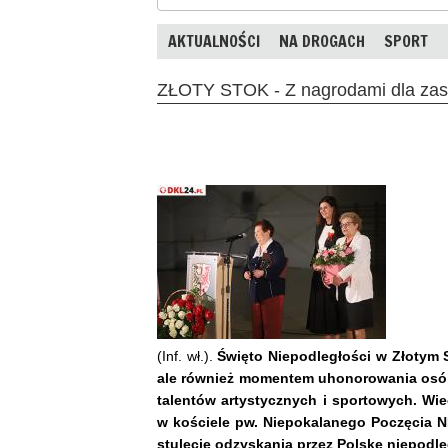
AKTUALNOŚCI
NA DROGACH
SPORT
ZŁOTY STOK - Z nagrodami dla zas
(Inf. wł.).
Święto Niepodległości w Złotym S
ale również momentem uhonorowania osób 
talentów artystycznych i sportowych. Wi
w kościele pw. Niepokalanego Poczęcia 
stulecie odzyskania przez Polskę niepodle