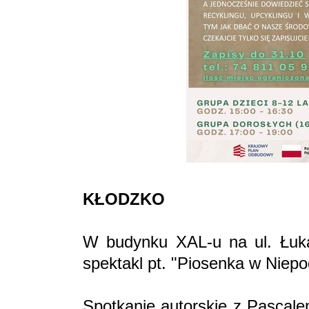
KŁODZKO
W budynku XAL-u na ul. Łuka
spektakl pt. "Piosenka w Niepod
Spotkanie autorskie z Pascalem