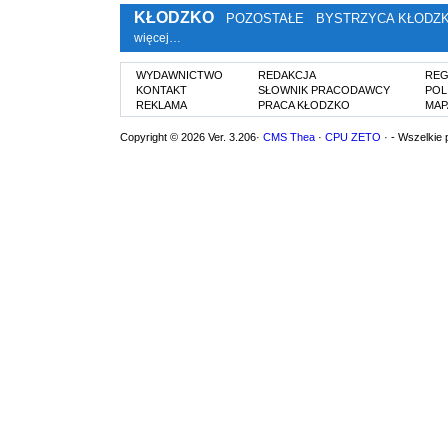
KŁODZKO
POZOSTAŁE
BYSTRZYCA KŁODZ
więcej…
WYDAWNICTWO
REDAKCJA
REG
KONTAKT
SŁOWNIK PRACODAWCY
POL
REKLAMA
PRACA KŁODZKO
MAP
Copyright © 2026 Ver. 3.206·
CMS Thea
·
CPU ZETO
· - Wszelkie