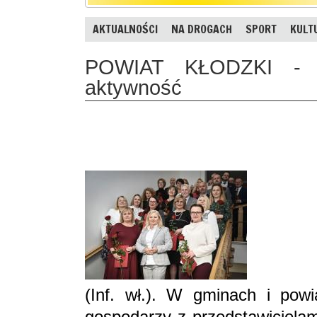
AKTUALNOŚCI
NA DROGACH
SPORT
KULT
POWIAT KŁODZKI - D
aktywność
(Inf. wł.). W gminach i powi
gospodarzy z przedstawicielam