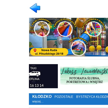
KŁODZKO
POZOSTAŁE
BYSTRZYCA KŁODZ
więcej…