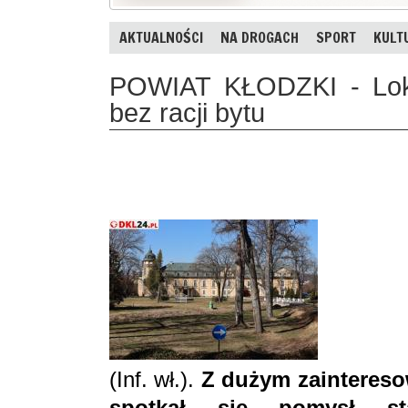
AKTUALNOŚCI
NA DROGACH
SPORT
KULT
POWIAT KŁODZKI - Loka
bez racji bytu
(Inf. wł.).
Z dużym zainteres
spotkał się pomysł sta