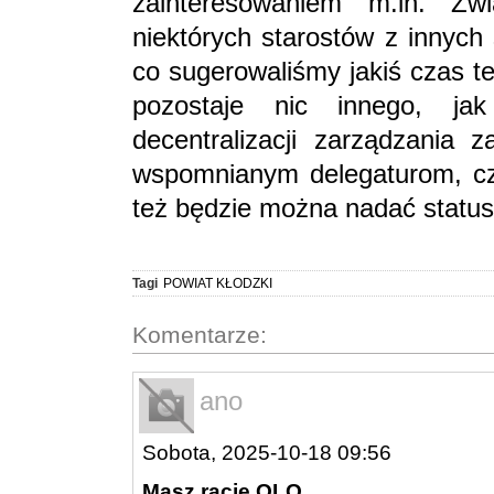
zainteresowaniem m.in. Zw
niektórych starostów z innych
co sugerowaliśmy jakiś czas t
pozostaje nic innego, jak
decentralizacji zarządzania 
wspomnianym delegaturom, cz
też będzie można nadać status
Tagi
POWIAT KŁODZKI
Komentarze:
ano
Sobota, 2025-10-18 09:56
Masz rację OLO