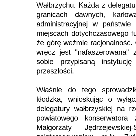
Wałbrzychu. Każda z delegatur
granicach dawnych, karłow
administracyjnej w państwi
miejscach dotychczasowego fu
że górę weźmie racjonalność. 
wręcz jest "nafaszerowana" 
sobie przypisaną instytucj
przeszłości.
Właśnie do tego sprowadził
kłodzka, wnioskując o wyłąc
delegatury wałbrzyskiej na 
powiatowego konserwatora 
Małgorzaty Jędrzejewski