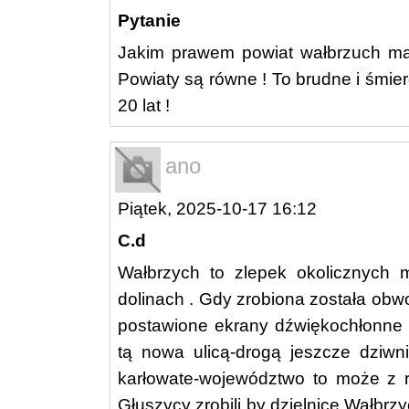
Pytanie
Jakim prawem powiat wałbrzuch ma
Powiaty są równe ! To brudne i śmie
20 lat !
ano
Piątek, 2025-10-17 16:12
C.d
Wałbrzych to zlepek okolicznych 
dolinach . Gdy zrobiona została obw
postawione ekrany dźwiękochłonne p
tą nowa ulicą-drogą jeszcze dziwni
karłowate-województwo to może z ro
Głuszycy zrobili by dzielnice Wałbr