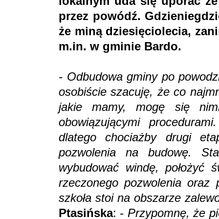
lokalnym uda się uporać z
przez powódź. Gdzieniegdzie
że miną dziesięciolecia, zani
m.in. w gminie Bardo.
- Odbudowa gminy po powodzi t
osobiście szacuję, że co najmn
jakie mamy, mogę się nim
obowiązującymi procedurami.
dlatego chociażby drugi e
pozwolenia na budowę. St
wybudować windę, położyć ś
rzeczonego pozwolenia oraz 
szkoła stoi na obszarze zalew
Ptasińska
: -
Przypomnę, że pi