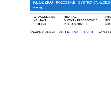
KŁODZKO
POZOSTAŁE
BYSTRZYCA KŁODZ
więcej…
WYDAWNICTWO
REDAKCJA
REG
KONTAKT
SŁOWNIK PRACODAWCY
POL
REKLAMA
PRACA KŁODZKO
MAP
Copyright © 2026 Ver. 3.206·
CMS Thea
·
CPU ZETO
· - Wszelkie