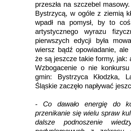
przeszła na szczebel masowy.
Bystrzycą, w ogóle z ziemią k
wpadł na pomysł, by to co
artystycznego wyrazu fizycz
pierwszych edycji była mowa o
wiersz bądź opowiadanie, ale
że są jeszcze takie formy, jak: 
Wzbogacenie o nie konkursu 
gmin: Bystrzyca Kłodzka, Lą
Śląskie zaczęło napływać jeszc
- Co dawało energię do k
przenikanie się wielu spraw ku
dalsze podnoszenie wiedz