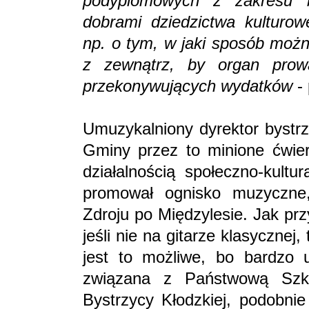
podyplomowych z zakresu bi
dobrami dziedzictwa kulturow
np. o tym, w jaki sposób możn
z zewnątrz, by organ prowa
przekonywujących wydatków
-
Umuzykalniony dyrektor bystrzy
Gminy przez to minione ćwie
działalnością społeczno-kultu
promował ognisko muzyczne
Zdroju po Międzylesie. Jak pr
jeśli nie na gitarze klasycznej,
jest to możliwe, bo bardzo 
związana z Państwową Szk
Bystrzycy Kłodzkiej, podobnie