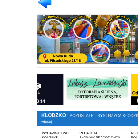
KŁODZKO
POZOSTAŁE
BYSTRZYCA KŁODZ
więcej…
WYDAWNICTWO
REDAKCJA
REG
KONTAKT
SŁOWNIK PRACODAWCY
POL