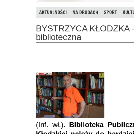
AKTUALNOŚCI
NA DROGACH
SPORT
KULT
BYSTRZYCA KŁODZKA - R
biblioteczna
(Inf. wł.).
Biblioteka Public
Kłodzkiej należy do bardzie