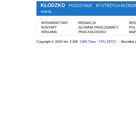
KŁODZKO
POZOSTAŁE
BYSTRZYCA KŁODZ
więcej…
WYDAWNICTWO
REDAKCJA
REG
KONTAKT
SŁOWNIK PRACODAWCY
POL
REKLAMA
PRACA KŁODZKO
MAP
Copyright © 2026 Ver. 3.206·
CMS Thea
·
CPU ZETO
· - Wszelkie