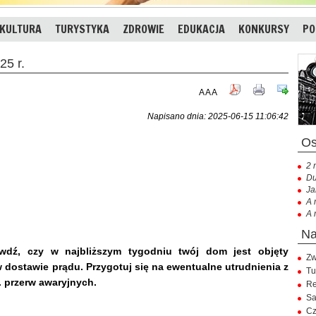
KULTURA
TURYSTYKA
ZDROWIE
EDUKACJA
KONKURSY
PO
25 r.
A
A
A
Napisano dnia: 2025-06-15 11:06:42
2 
Du
Ja
A 
A 
ź, czy w najbliższym tygodniu twój dom jest objęty
Zw
dostawie prądu. Przygotuj się na ewentualne utrudnienia z
Tu
. przerw awaryjnych.
Re
Sa
Cz