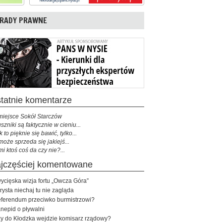
RADY PRAWNE
ostatnie komentarze
miejsce Sokół Starczów
szniki są faktycznie w cieniu...
k to pięknie się bawić, tylko...
może sprzeda się jakiejś...
mi ktoś coś da czy nie?...
najczęściej komentowane
ycięska wizja fortu „Owcza Góra”
rysta niechaj tu nie zagląda
ferendum przeciwko burmistrzowi?
nepid o pływalni
y do Kłodzka wejdzie komisarz rządowy?