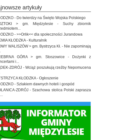
ajnowsze artykuły
ODZKO - Do twierdzy na Święto Wojska Polskiego
OZTOKI > gm. Międzylesie - Suchy zbiornik
zedmiotem...
ODZKO - >>Orlik<< dla społeczności Jurandowa
EMIA KŁODZKA - Kulturalnik
WY WALISZÓW > gm. Bystrzyca Kł. - Nie zapominają
.
REBRNA GÓRA > gm. Stoszowice - Dożynki z
ncertami i...
DEK-ZDRÓJ - Wciąż poszukują rzeźby Nepomucena
.
STRZYCA KŁODZKA - Ogłoszenie
ODZKO - Szlakiem dawnych hoteli i gospód
LANICA-ZDRÓJ - Szachowa stolica Polski zaprasza
..