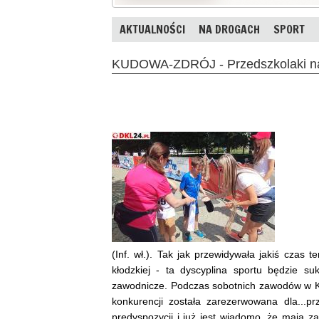
AKTUALNOŚCI
NA DROGACH
SPORT
KUDOWA-ZDRÓJ - Przedszkolaki na 
(Inf. wł.). Tak jak przewidywała jakiś czas
kłodzkiej - ta dyscyplina sportu będzie 
zawodnicze. Podczas sobotnich zawodów w K
konkurencji została zarezerwowana dla...p
predyspozycji i już jest wiadomo, że mają z