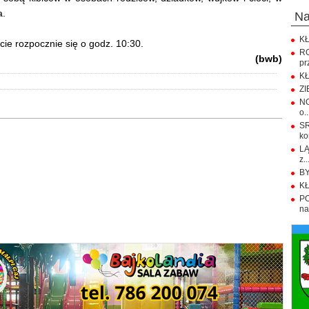
a.
n
KŁ
ie rozpocznie się o godz. 10:30.
R
(bwb)
pr
KŁ
ZI
NO
o..
S
ko
LĄ
z..
BY
KŁ
PO
na.