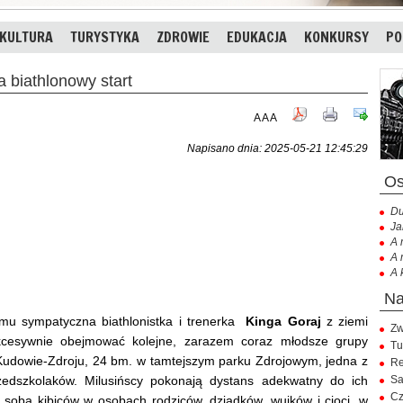
KULTURA
TURYSTYKA
ZDROWIE
EDUKACJA
KONKURSY
PO
biathlonowy start
A
A
A
Napisano dnia: 2025-05-21 12:45:29
Du
Ja
A 
A 
A 
 temu sympatyczna biathlonistka i trenerka
Kinga Goraj
z ziemi
Zw
sukcesywnie obejmować kolejne, zarazem coraz młodsze grupy
Tu
udowie-Zdroju, 24 bm. w tamtejszym parku Zdrojowym, jedna z
Re
rzedszkolaków. Milusińscy pokonają dystans adekwatny do ich
Sa
Cz
a sobą kibiców w osobach rodziców, dziadków, wujków i cioci, w