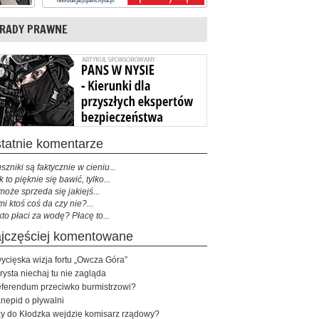
RADY PRAWNE
ostatnie komentarze
szniki są faktycznie w cieniu...
k to pięknie się bawić, tylko...
może sprzeda się jakiejś...
mi ktoś coś da czy nie?...
kto płaci za wodę? Płacę to...
najczęściej komentowane
ycięska wizja fortu „Owcza Góra”
rysta niechaj tu nie zagląda
ferendum przeciwko burmistrzowi?
nepid o pływalni
y do Kłodzka wejdzie komisarz rządowy?