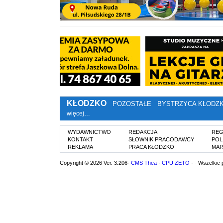
KŁODZKO
POZOSTAŁE
BYSTRZYCA KŁODZ
więcej…
WYDAWNICTWO
REDAKCJA
REG
KONTAKT
SŁOWNIK PRACODAWCY
POL
REKLAMA
PRACA KŁODZKO
MAP
Copyright © 2026 Ver. 3.206·
CMS Thea
·
CPU ZETO
· - Wszelkie