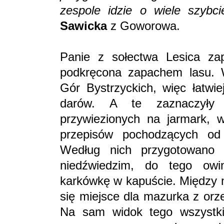
zespole idzie o wiele szybci
Sawicka
z Goworowa.
Panie z sołectwa Lesica zap
podkręcona zapachem lasu. W
Gór Bystrzyckich, więc łatwi
darów. A te zaznaczyły 
przywiezionych na jarmark, 
przepisów pochodzących o
Według nich przygotowano 
niedźwiedzim, do tego owi
karkówkę w kapuście. Między n
się miejsce dla mazurka z orz
Na sam widok tego wszystkie