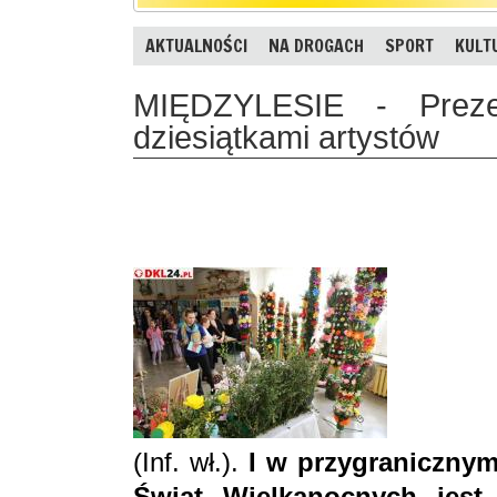
AKTUALNOŚCI
NA DROGACH
SPORT
KULT
MIĘDZYLESIE - Prezen
dziesiątkami artystów
(Inf. wł.).
I w przygranicznym
Świąt Wielkanocnych jest