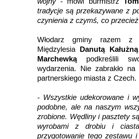
wojny -
mówi burmistrz
Tom
tradycje są przekazywane z p
czynienia z czymś, co przecież
Włodarz gminy razem z p
Międzylesia
Danutą Kałużną
Marchewką
podkreślili 
wydarzenia. Nie zabrakło na 
partnerskiego miasta z Czech.
- Wszystkie udekorowane i wys
podobne, ale na naszym wszys
zrobione. Wędliny i pasztety s
wyrobami z drobiu i ciast
przygotowanie tego zestawu i 