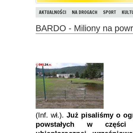
AKTUALNOŚCI
NA DROGACH
SPORT
KULT
BARDO - Miliony na powr
(Inf. wł.).
Już pisaliśmy o o
powstałych w części 