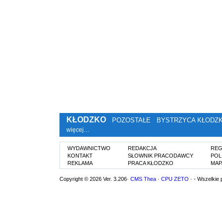
KŁODZKO
POZOSTAŁE
BYSTRZYCA KŁODZ
więcej…
WYDAWNICTWO
REDAKCJA
REG
KONTAKT
SŁOWNIK PRACODAWCY
POL
REKLAMA
PRACA KŁODZKO
MAP
Copyright © 2026 Ver. 3.206·
CMS Thea
·
CPU ZETO
· - Wszelkie