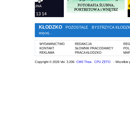
KŁODZKO
POZOSTAŁE
BYSTRZYCA KŁODZ
więcej…
WYDAWNICTWO
REDAKCJA
REG
KONTAKT
SŁOWNIK PRACODAWCY
POL
REKLAMA
PRACA KŁODZKO
MAP
Copyright © 2026 Ver. 3.206·
CMS Thea
·
CPU ZETO
· - Wszelkie