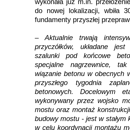
wykonała już m.in. przełożenie
do nowej lokalizacji, wbiła 
fundamenty przyszłej przeprawy
–
Aktualnie trwają intens
przyczółków, układane jest
szalunki pod końcowe bet
specjalne nagrzewnice, ta
wiązanie betonu w obecnych 
przyszłego tygodnia zapla
betonowych. D
ocelowym et
wykonywany przez wojsko mon
mostu oraz montaż konstrukcj
budowy mostu - jest w stałym 
w celu koordynacji montażu m