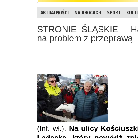
AKTUALNOŚCI
NA DROGACH
SPORT
KULT
STRONIE ŚLĄSKIE - Hap
na problem z przeprawą
(Inf. wł.).
Na
ulicy Kościuszk
Lądecką, który powódź zni