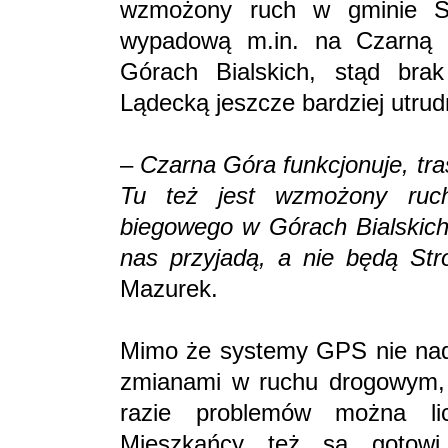
wzmożony ruch w gminie Str
wypadową m.in. na Czarną 
Górach Bialskich, stąd bra
Lądecką jeszcze bardziej utrud
–
Czarna Góra funkcjonuje, tr
Tu też jest wzmożony ruch,
biegowego w Górach Bialskich
nas przyjadą, a nie będą Str
Mazurek.
Mimo że systemy GPS nie nadą
zmianami w ruchu drogowym, p
razie problemów można li
Mieszkańcy też są gotowi