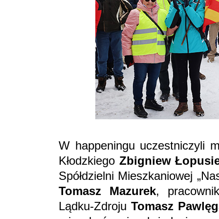
W happeningu uczestniczyli m
Kłodzkiego
Zbigniew Łopusi
Spółdzielni Mieszkaniowej „Na
Tomasz Mazurek
, pracowni
Lądku-Zdroju
Tomasz Pawlęg