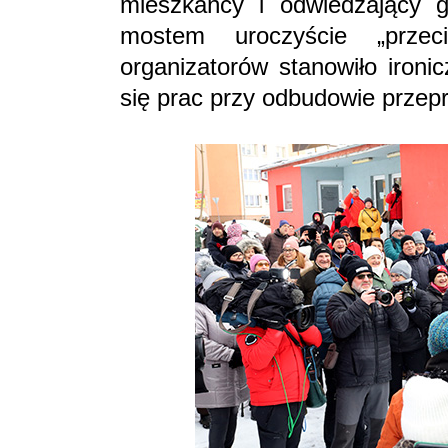
mieszkańcy i odwiedzający g
mostem uroczyście „prze
organizatorów stanowiło ironi
się prac przy odbudowie przep