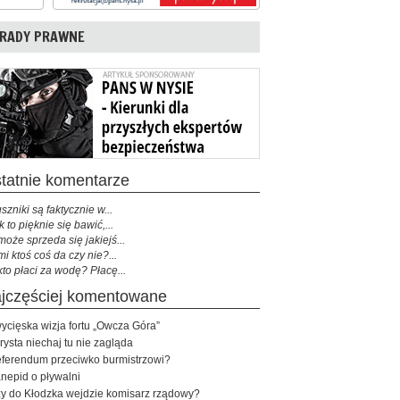
RADY PRAWNE
ostatnie komentarze
szniki są faktycznie w...
k to pięknie się bawić,...
może sprzeda się jakiejś...
mi ktoś coś da czy nie?...
kto płaci za wodę? Płacę...
najczęściej komentowane
ycięska wizja fortu „Owcza Góra”
rysta niechaj tu nie zagląda
ferendum przeciwko burmistrzowi?
nepid o pływalni
y do Kłodzka wejdzie komisarz rządowy?