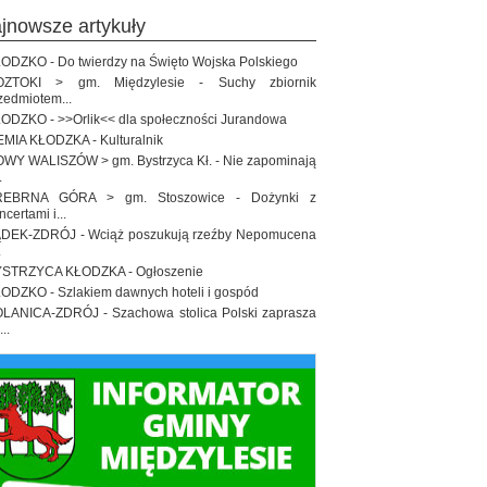
ajnowsze artykuły
ODZKO - Do twierdzy na Święto Wojska Polskiego
OZTOKI > gm. Międzylesie - Suchy zbiornik
zedmiotem...
ODZKO - >>Orlik<< dla społeczności Jurandowa
EMIA KŁODZKA - Kulturalnik
WY WALISZÓW > gm. Bystrzyca Kł. - Nie zapominają
.
REBRNA GÓRA > gm. Stoszowice - Dożynki z
ncertami i...
DEK-ZDRÓJ - Wciąż poszukują rzeźby Nepomucena
.
STRZYCA KŁODZKA - Ogłoszenie
ODZKO - Szlakiem dawnych hoteli i gospód
LANICA-ZDRÓJ - Szachowa stolica Polski zaprasza
..