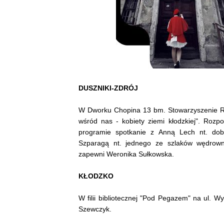
DUSZNIKI-ZDRÓJ
W Dworku Chopina 13 bm. Stowarzyszenie Ry
wśród nas - kobiety ziemi kłodzkiej". Roz
programie spotkanie z Anną Lech nt. dobro
Szparagą nt. jednego ze szlaków wędrow
zapewni Weronika Sułkowska.
KŁODZKO
W filii bibliotecznej "Pod Pegazem" na ul. 
Szewczyk.