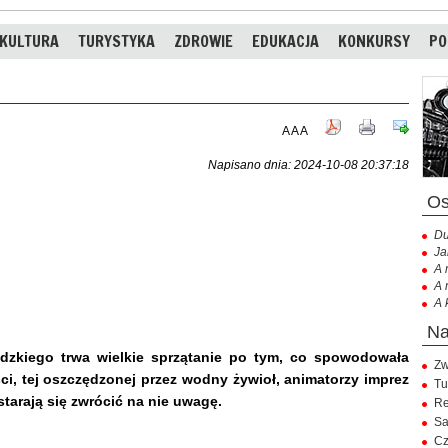
KULTURA
TURYSTYKA
ZDROWIE
EDUKACJA
KONKURSY
PO
A
A
A
Napisano dnia: 2024-10-08 20:37:18
Du
Ja
A 
A 
A 
odzkiego trwa wielkie sprzątanie po tym, co spowodowała
Zw
i, tej oszczędzonej przez wodny żywioł, animatorzy imprez
Tu
starają się zwrócić na nie uwagę.
Re
Sa
Cz