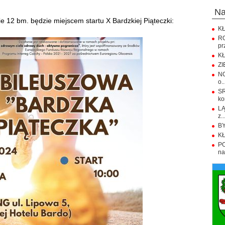
n
 12 bm. będzie miejscem startu X Bardzkiej Piąteczki:
KŁ
R
pr
KŁ
ZI
NO
o..
S
ko
LĄ
z..
BY
KŁ
PO
na.