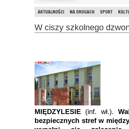
AKTUALNOŚCI
NA DROGACH
SPORT
KULT
W ciszy szkolnego dzwon
MIĘDZYLESIE
(inf. wł.).
Wak
bezpiecznych stref w międz