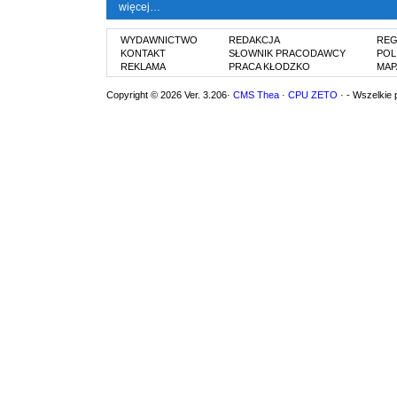
więcej…
WYDAWNICTWO
REDAKCJA
REG
KONTAKT
SŁOWNIK PRACODAWCY
POL
REKLAMA
PRACA KŁODZKO
MAP
Copyright © 2026 Ver. 3.206·
CMS Thea
·
CPU ZETO
· - Wszelkie