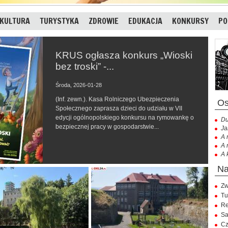
KULTURA
TURYSTYKA
ZDROWIE
EDUKACJA
KONKURSY
PO
KRUS ogłasza konkurs „Wioski
bez troski” -...
Środa, 2026-01-28
(Inf. zewn.). Kasa Rolniczego Ubezpieczenia
Społecznego zaprasza dzieci do udziału w VII
edycji ogólnopolskiego konkursu na rymowankę o
Du
bezpiecznej pracy w gospodarstwie...
Ja
A 
A 
A 
Zw
Tu
Re
Sa
Cz