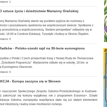
ntarze: 1
 sztuce życia i dziedzictwie Marianny Orańskiej
ólewny Marianny Orańskiej stanie się punktem wyjścia do rozmowy o
lności i poszukiwaniu
spełnienia we współczesnym świecie. Spotkanie z
zy przeszłością a współczesnością. Siedem perspektyw” odbędzie się w
godz. 16:00 w Centrum Edukacji, Turystyki i Kultury w Stroniu Śląskim.
ntarze: 0
ków - Polsko-czeski rajd na 30-lecie euroregionu
erzystów z Polski i Czech przejechało trasę z Nowej Rudy do Tłumaczowa
 „Ścieżkami Pogranicza”. Wydarzenie odbyło się w
sobotę, 18 bm. w
a Euroregionu Glacensis.
ntarze: 0
CJA - Europa zaczyna się w Słonem
w i nauczycieli Społecznego Zespołu Szkolno-Przedszkolnego w Kudowie-
m) zakończył się kolejny wyjątkowy rok z programem Erasmus+. Dzięki
dukacja Szkolna, europejska współpraca stała się już stałym elementem
przed młodzieżą i kadrą nowe możliwości rozwoju.