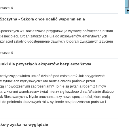
ntarze: 0
zczytna - Szkoła chce ocalić wspomnienia
ół Społecznych w Chocieszowie przygotowuje wystawę poświęconą historii
ziesięcioleci. Organizatorzy apelują do absolwentów, emerytowanych
rzyjaciół szkoły o udostępnienie dawnych fotografii związanych z życiem
ntarze: 0
unki dla przyszłych ekspertów bezpieczeństwa
medyczny powinien umieć działać pod ostrzałem? Jak przygotować
 w sytuacjach kryzysowych? Kto będzie chronił państwo przed
cją i nowoczesnymi zagrożeniami? To nie są pytania rodem z filmów
, z którymi współczesny świat mierzy się każdego dnia. Właśnie dlatego
 Stosowanych w Nysie uruchamia trzy nowe specjalności, które mają
i do pełnienia kluczowych ról w systemie bezpieczeństwa państwa i
koły zyska na wyglądzie