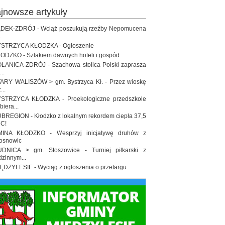
ajnowsze artykuły
DEK-ZDRÓJ - Wciąż poszukują rzeźby Nepomucena
.
STRZYCA KŁODZKA - Ogłoszenie
ODZKO - Szlakiem dawnych hoteli i gospód
LANICA-ZDRÓJ - Szachowa stolica Polski zaprasza
..
ARY WALISZÓW > gm. Bystrzyca Kł. - Przez wioskę
...
STRZYCA KŁODZKA - Proekologiczne przedszkole
biera...
BREGION - Kłodzko z lokalnym rekordem ciepła 37,5
 C!
INA KŁODZKO - Wesprzyj inicjatywę druhów z
osnowic
DNICA > gm. Stoszowice - Turniej piłkarski z
dzinnym...
ĘDZYLESIE - Wyciąg z ogłoszenia o przetargu