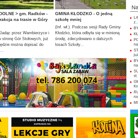
n
DOLNE > gm. Radków -
GMINA KŁODZKO - O jedną
LĄ
rakcja na trasie w Góry
szkołę mniej
z..
(Inf. wł.). Podczas sesji Rady Gminy
BY
). Jadąc przez Wambierzyce i
Kłodzko, która odbyła się w minioną
KŁ
 stronę Gór Stołowych, już
środę, zdecydowano o dalszych
PO
będzie można dopisać do
losach Szkoły...
na.
...
ST
już
BY
na
SU
st.
GM
Kr
RU
ro
MI