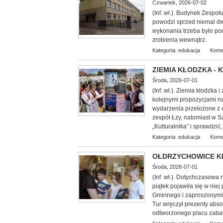
Czwartek, 2026-07-02
(Inf. wł.). Budynek Zespo
powodzi sprzed nie
mal dw
wykonania trzeba było pod
zrobienia wewnątrz.
Kategoria:
edukacja
Kome
ZIEMIA KŁODZKA - Ku
Środa, 2026-07-01
(Inf. wł.). Ziemia kłodzka
kolejnymi propozycjami n
wydarzenia przełożone z c
zespół Łzy, natomiast w S
„Kulturalnika” i sprawdzić
Kategoria:
edukacja
Kome
OŁDRZYCHOWICE KŁOD
Środa, 2026-07-01
(Inf. wł.). Dotychczasowa
piątek pojawiła się w nie
Gminnego i zaproszonymi 
Tur wręczył prezenty abs
odtworzonego placu zaba