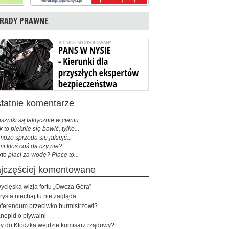
RADY PRAWNE
ostatnie komentarze
szniki są faktycznie w cieniu...
k to pięknie się bawić, tylko...
może sprzeda się jakiejś...
mi ktoś coś da czy nie?...
kto płaci za wodę? Płacę to...
najczęściej komentowane
ycięska wizja fortu „Owcza Góra”
rysta niechaj tu nie zagląda
ferendum przeciwko burmistrzowi?
nepid o pływalni
y do Kłodzka wejdzie komisarz rządowy?