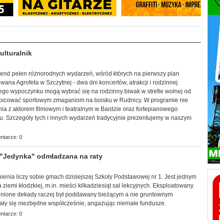
lturalnik
ekend pełen różnorodnych wydarzeń, wśród których na pierwszy plan
ana Agrofeta w Szczytnej - dwa dni koncertów, atrakcji i rodzinnej
ego wypoczynku mogą wybrać się na rodzinny biwak w strefie wolnej od
ibicować sportowym zmaganiom na boisku w Rudnicy. W programie nie
ia z aktorem filmowym i teatralnym w Bardzie oraz fortepianowego
u. Szczegóły tych i innych wydarzeń tradycyjnie prezentujemy w naszym
ntarze: 0
"Jedynka" odmładzana na raty
tnienia liczy sobie gmach dzisiejszej Szkoły Podstawowej nr 1. Jest jednym
 ziemi kłodzkiej, m.in. mieści kilkadziesiąt sal lekcyjnych. Eksploatowany
inione dekady raczej był poddawany bieżącym a nie gruntownym
ały się niezbędne współcześnie, angażując niemałe fundusze.
ntarze: 0