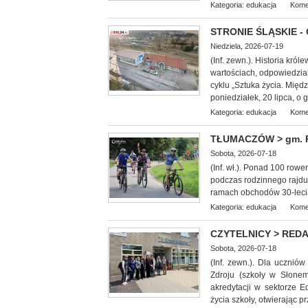
Kategoria:
edukacja
Kome
STRONIE ŚLĄSKIE - O
Niedziela, 2026-07-19
(Inf. zewn.). Historia kr
wartościach, odpowiedzia
cyklu „Sztuka życia. Międ
poniedziałek, 20 lipca, o 
Kategoria:
edukacja
Kome
TŁUMACZÓW > gm. Rad
Sobota, 2026-07-18
(Inf. wł.). Ponad 100 row
podczas rodzinnego rajdu
ramach obchodów 30-leci
Kategoria:
edukacja
Kome
CZYTELNICY > REDAK
Sobota, 2026-07-18
(Inf. zewn.). Dla ucznió
Zdroju (szkoły w Słone
akredytacji w sektorze E
życia szkoły, otwierając 