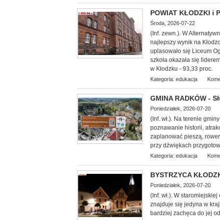
POWIAT KŁODZKI i P
Środa, 2026-07-22
(Inf. zewn.). W Alternaty
najlepszy wynik na Kłodzc
uplasowało się Liceum Og
szkoła okazała się lider
w Kłodzku - 93,33 proc.
Kategoria:
edukacja
Kome
GMINA RADKÓW - Słu
Poniedziałek, 2026-07-20
(Inf. wł.). Na terenie gm
poznawanie historii, atra
zaplanować pieszą, rowe
przy dźwiękach przygotow
Kategoria:
edukacja
Kome
BYSTRZYCA KŁODZKA 
Poniedziałek, 2026-07-20
(Inf. wł.). W staromiejski
znajduje się jedyna w kraj
bardziej zachęca do jej o