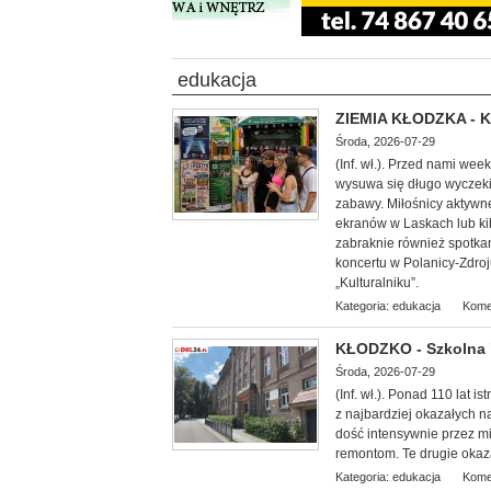
edukacja
ZIEMIA KŁODZKA - Ku
Środa, 2026-07-29
(Inf. wł.). Przed nami we
wysuwa się długo wyczekiw
zabawy. Miłośnicy aktywn
ekranów w Laskach lub k
zabraknie również spotkan
koncertu w Polanicy-Zdroj
„Kulturalniku”.
Kategoria:
edukacja
Kome
KŁODZKO - Szkolna 
Środa, 2026-07-29
(Inf. wł.). Ponad 110 l
at is
z najbardziej okazałych na
dość intensywnie przez m
remontom. Te drugie okaz
Kategoria:
edukacja
Kome