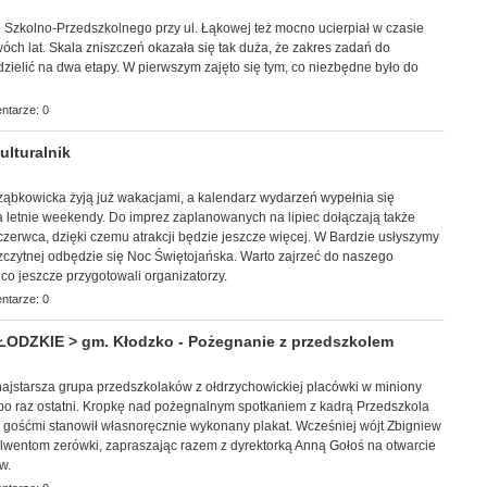
łu Szkolno-Przedszkolnego przy ul. Łąkowej też mocno ucierpiał w czasie
óch lat. Skala zniszczeń okazała się tak duża, że zakres zadań do
zielić na dwa etapy. W pierwszym zajęto się tym, co niezbędne było do
ntarze: 0
lturalnik
 i ząbkowicka żyją już wakacjami, a kalendarz wydarzeń wypełnia się
a letnie weekendy. Do imprez zaplanowanych na lipiec dołączają także
zerwca, dzięki czemu atrakcji będzie jeszcze więcej. W Bardzie usłyszymy
zczytnej odbędzie się Noc Świętojańska. Warto zajrzeć do naszego
, co jeszcze przygotowali organizatorzy.
ntarze: 0
ZKIE > gm. Kłodzko - Pożegnanie z przedszkolem
 najstarsza grupa przedszkolaków z ołdrzychowickiej placówki w miniony
j po raz ostatni. Kropkę nad pożegnalnym spotkaniem z kadrą Przedszkola
gośćmi stanowił własnoręcznie wykonany plakat. Wcześniej wójt Zbigniew
olwentom zerówki, zapraszając razem z dyrektorką Anną Gołoś na otwarcie
w.