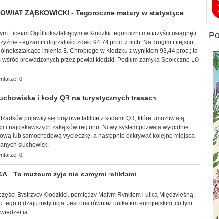
OWIAT ZĄBKOWICKI - Tegoroczne matury w statystyce
wnym Liceum Ogólnokształcącym w Kłodzku tegoroczni maturzyści osiągnęli
p
zyźnie - egzamin dojrzałości zdało 94,74 proc. z nich. Na drugim miejscu
ólnokształcące imienia B. Chrobrego w Kłodzku z wynikiem 93,44 proc.; ta
em wśród prowadzonych przez powiat kłodzki. Podium zamyka Społeczne LO
ntarze: 0
chowiska i kody QR na turystycznych trasach
iny Radków pojawiły się brązowe tablice z kodami QR, które umożliwiają
kcji i najciekawszych zakątków regionu. Nowy system pozwala wygodnie
rową lub samochodową wycieczkę, a następnie odkrywać kolejne miejsca
anych słuchowisk.
ntarze: 0
- To muzeum żyje nie samymi reliktami
ej części Bystrzycy Kłodzkiej, pomiędzy Małym Rynkiem i ulicą Międzyleśną,
u tego rodzaju instytucja. Jest ona również unikatem europejskim, co tym
dwiedzenia.