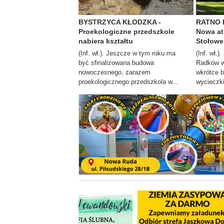
BYSTRZYCA KŁODZKA -
RATNO 
Proekologiczne przedszkole
Nowa at
nabiera kształtu
Stołowe
(Inf. wł.). Jeszcze w tym roku ma
(Inf. wł.
być sfinalizowana budowa
Radków w
nowoczesnego, zarazem
wkrótce 
proekologicznego przedszkola w...
wycieczki