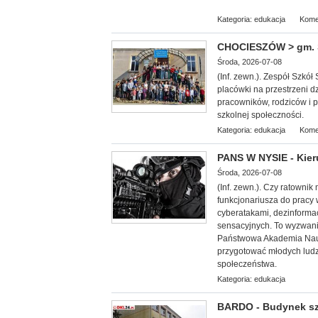
Kategoria:
edukacja
Kome
CHOCIESZÓW > gm. S
Środa, 2026-07-08
(Inf. zewn.). Zespół Szk
placówki na przestrzeni d
pracowników, rodziców i p
szkolnej społeczności.
Kategoria:
edukacja
Kome
PANS W NYSIE - Kier
Środa, 2026-07-08
(Inf. zewn.).
Czy ratownik 
funkcjonariusza do pracy
cyberatakami, dezinforma
sensacyjnych. To wyzwania
Państwowa Akademia Nauk
przygotować młodych ludz
społeczeństwa.
Kategoria:
edukacja
BARDO - Budynek sz