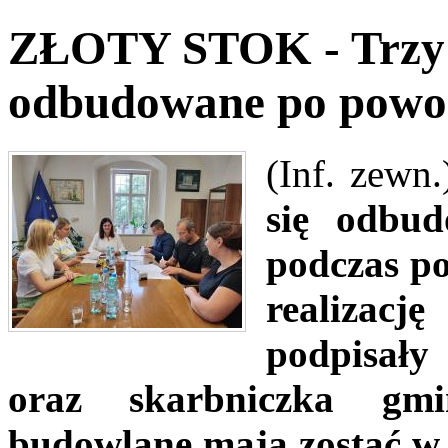
ZŁOTY STOK - Trzy u
odbudowane po powo
(Inf. zewn.
się odbud
podczas p
realizacj
podpisały
oraz skarbniczka gm
budowlane mają zostać w 