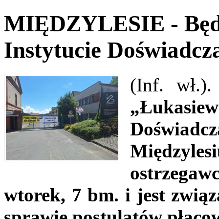
MIĘDZYLESIE - Będzi
Instytucie Doświadc
(Inf. wł.)
„Łukasi
Doświad
Międzyle
ostrzegaw
wtorek, 7 bm. i jest zwi
sprawie postulatów płaco