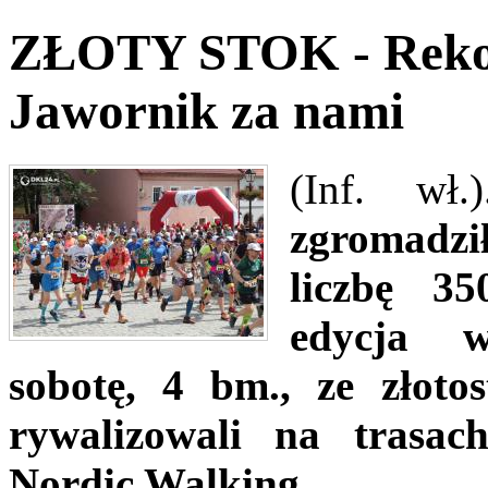
ZŁOTY STOK - Reko
Jawornik za nami
(Inf. wł
zgromadzi
liczbę 35
edycja w
sobotę, 4 bm., ze złoto
rywalizowali na trasa
Nordic Walking.