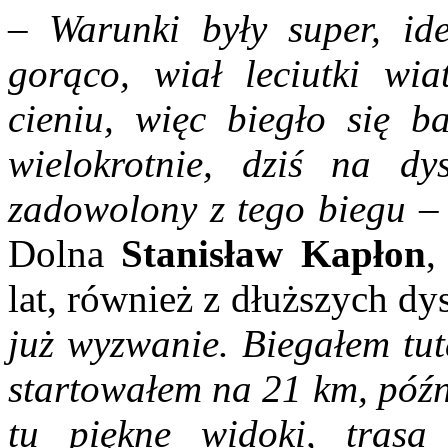
–
Warunki były super, ide
gorąco, wiał leciutki wia
cieniu, więc biegło się b
wielokrotnie, dziś na d
zadowolony z tego biegu –
Dolna
Stanisław Kapłon
,
lat, również z dłuższych d
już wyzwanie. Biegałem tut
startowałem na 21 km, późn
tu piękne widoki, trasa