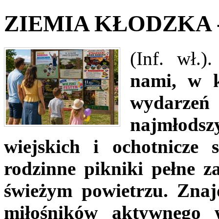
ZIEMIA KŁODZKA - 
(Inf. wł.).
nami, w k
wydarzeń
najmłodsz
wiejskich i ochotnicze 
rodzinne pikniki pełne z
świeżym powietrzu. Znaj
miłośników aktywnego 