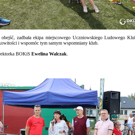
ię obejść, zadbała ekipa miejscowego Uczniowskiego Ludowego Klub
smakowitości i wspomóc tym samym wspomniany klub.
dyrektorka BOKiS
Ewelina Walczak
.