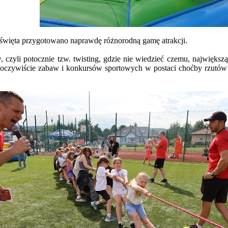
ich święta przygotowano naprawdę różnorodną gamę atrakcji.
yli potocznie tzw. twisting, gdzie nie wiedzieć czemu, największą po
o oczywiście zabaw i konkursów sportowych w postaci choćby rzutów k