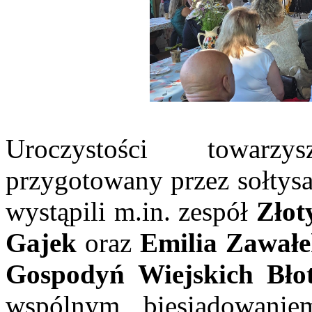
Uroczystości towarzy
przygotowany przez sołtys
wystąpili m.in. zespół
Złot
Gajek
oraz
Emilia Zawał
Gospodyń Wiejskich Błot
wspólnym biesiadowani