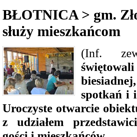
BŁOTNICA > gm. Złot
służy mieszkańcom
(Inf. z
świętowal
biesiadne
spotkań i i
Uroczyste otwarcie obiekt
z udziałem przedstawic
gości i mieszkańców.