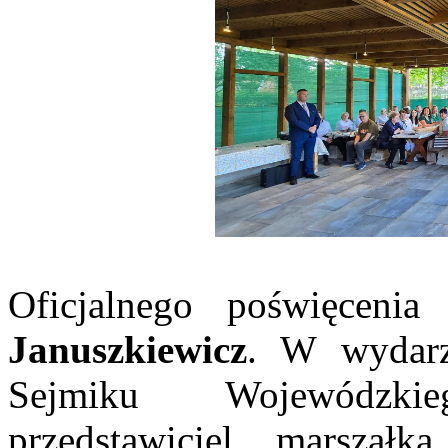
Oficjalnego poświęceni
Januszkiewicz
. W wydarze
Sejmiku Wojewódz
przedstawiciel marszałk