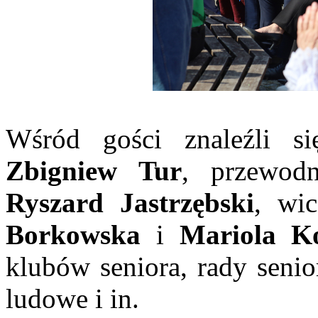
Wśród gości znaleźli s
Zbigniew Tur
, przewod
Ryszard Jastrzębski
, wi
Borkowska
i
Mariola K
klubów seniora, rady senio
ludowe i in.