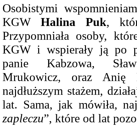
Osobistymi wspomnieniami
KGW
Halina Puk
, któ
Przypomniała osoby, któr
KGW i wspierały ją po p
panie Kabzowa, Sławi
Mrukowicz, oraz Anię 
najdłuższym stażem, działa
lat. Sama, jak mówiła, naj
zapleczu
”, które od lat poz