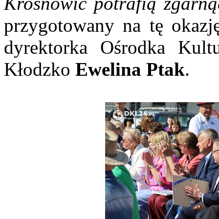
Krosnowic potrafią zgarną
przygotowany na tę okazj
dyrektorka Ośrodka Kult
Kłodzko
Ewelina Ptak
.