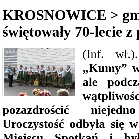
KROSNOWICE > gm.
świętowały 70-lecie 
(Inf. wł.
„Kumy” w 
ale podcz
wątpliwo
pozazdrościć niejedn
Uroczystość odbyła się 
Miejscu Spotkań i był