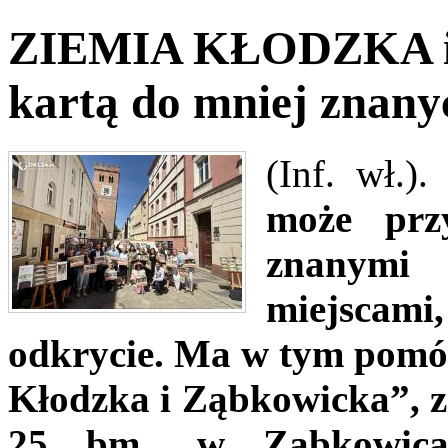
ZIEMIA KŁODZKA 
kartą do mniej znany
(Inf. wł.)
może przy
znanymi
miejscam
odkrycie. Ma w tym pomóc
Kłodzka i Ząbkowicka”, z
25 bm., w Ząbkowicac