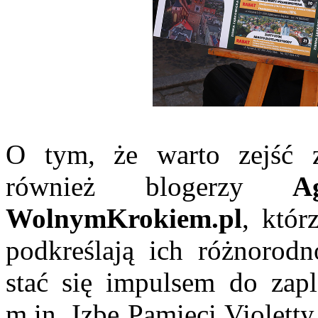
O tym, że warto zejść z
również blogerzy
Agn
WolnymKrokiem.pl
, któr
podkreślają ich różnorod
stać się impulsem do zap
m.in. Izbę Pamięci Violett