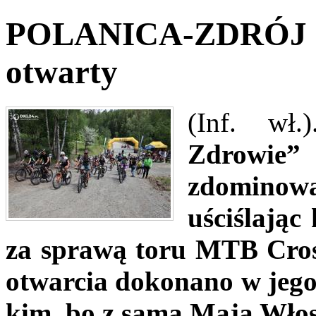
POLANICA-ZDRÓJ - 
otwarty
(Inf. wł
Zdrowie
zdominowan
uściślając
za sprawą toru MTB Cross
otwarcia dokonano w jego
kim, bo z samą Mają Wło