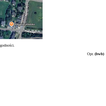
ogodności.
Opr.
(bwb)