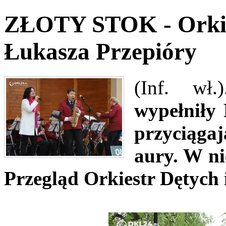
ZŁOTY STOK - Orkies
Łukasza Przepióry
(Inf. wł
wypełniły
przyciąga
aury. W ni
Przegląd Orkiestr Dętych 