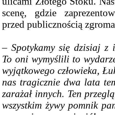
ulicami Złotego Stoku. Nast
scenę, gdzie zaprezento
przed publicznością zgroma
–
Spotykamy się dzisiaj z 
To oni wymyślili to wydarz
wyjątkowego człowieka, Łuk
nas tragicznie dwa lata te
zarażał innych. Ten przeglą
wszystkim żywy pomnik pam