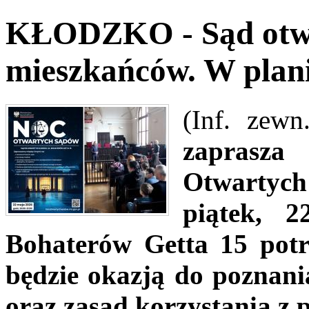
KŁODZKO - Sąd otwo
mieszkańców. W plani
(Inf. zewn
zaprasz
Otwartych
piątek, 
Bohaterów Getta 15 potr
będzie okazją do poznani
oraz zasad korzystania z