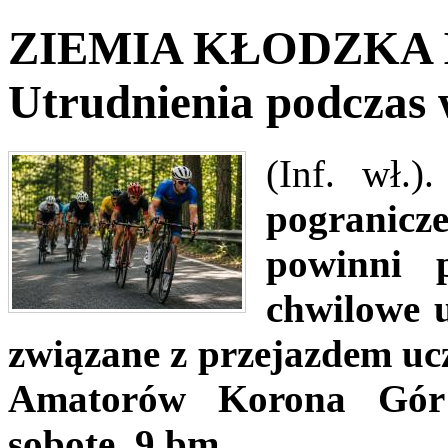
ZIEMIA KŁODZKA 
Utrudnienia podczas 
(Inf. wł.)
pogranicze
powinni 
chwilowe 
związane z przejazdem uc
Amatorów Korona Gór 
sobotę, 9 bm.