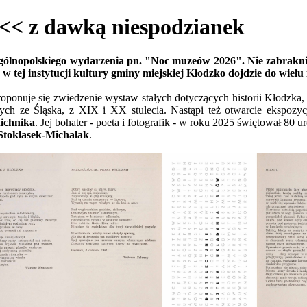
 z dawką niespodzianek
ogólnopolskiego wydarzenia pn. "Noc muzeów 2026". Nie zabrakn
 w tej instytucji kultury gminy miejskiej Kłodzko dojdzie do wielu
oponuje się zwiedzenie wystaw stałych dotyczących historii Kłodzka,
ch ze Śląska, z XIX i XX stulecia. Nastąpi też otwarcie ekspozycj
ichnika
. Jej bohater - poeta i fotografik - w roku 2025 świętował 80 
Stoklasek-Michalak
.