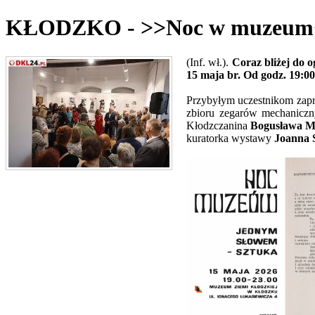
KŁODZKO - >>Noc w muzeum<<
(Inf. wł.).
Coraz bliżej do 
15 maja br. Od godz. 19:00
Przybyłym uczestnikom zapr
zbioru zegarów mechaniczny
Kłodzczanina
Bogusława M
kuratorka wystawy
Joanna 