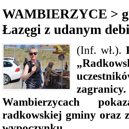
WAMBIERZYCE > gm.
Łazęgi z udanym deb
(Inf. wł.).
„Radkow
uczestnik
zagranic
Wambierzycach pokaza
radkowskiej gminy oraz 
wypoczynku.