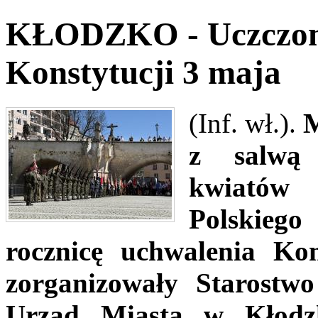
KŁODZKO - Uczczono
Konstytucji 3 maja
(Inf. wł.).
M
z salwą
kwiatów
Polskieg
rocznicę uchwalenia Ko
zorganizowały Starost
Urząd Miasta w Kłodz