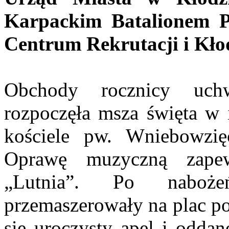
Karpackim Batalionem P
Centrum Rekrutacji i Kł
Obchody rocznicy uch
rozpoczęła msza święta w 
kościele pw. Wniebowzię
Oprawę muzyczną zape
„Lutnia”. Po nabożeń
przemaszerowały na plac p
się uroczysty apel i odda