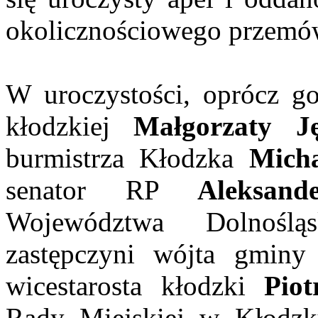
okolicznościowego przemów
W uroczystości, oprócz go
kłodzkiej
Małgorzaty Ję
burmistrza Kłodzka
Mich
senator RP
Aleksand
Województwa Dolnośl
zastępczyni wójta gmin
wicestarosta kłodzki
Pio
Rady Miejskiej w Kłodz