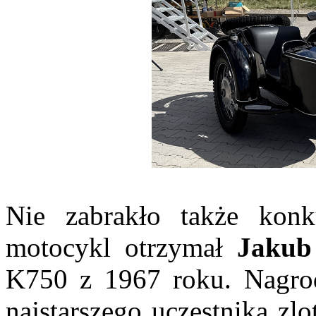
Nie zabrakło także konku
motocykl otrzymał
Jakub 
K750 z 1967 roku. Nagr
najstarszego uczestnika zl