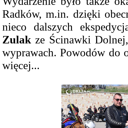
Wydarzenie było także oka
Radków, m.in. dzięki obecn
nieco dalszych ekspedyc
Zulak
ze Ścinawki Dolnej,
wyprawach. Powodów do od
więcej...