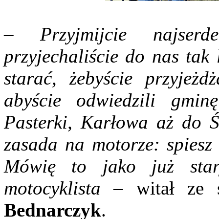
–
Przyjmijcie najserd
przyjechaliście do nas tak
starać, żebyście przyjeżd
abyście odwiedzili gmin
Pasterki, Karłowa aż do Ś
zasada na motorze: spiesz 
Mówię to jako już star
motocyklista
– witał ze 
Bednarczyk
.