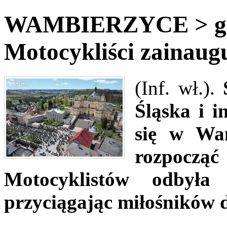
WAMBIERZYCE > gm
Motocykliści zainaug
(Inf. wł.).
Śląska i i
się w Wam
rozpoczą
Motocyklistów odbyła
przyciągając miłośników 