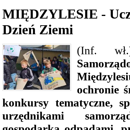
MIĘDZYLESIE - Uczn
Dzień Ziemi
(Inf. wł.
Samorząd
Międzyle
ochronie ś
konkursy tematyczne, sp
urzędnikami samorz
gospodarką odpadami, pr