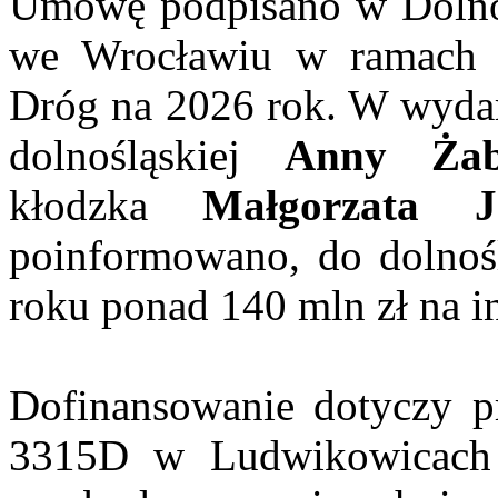
Umowę podpisano w Dolno
we Wrocławiu w ramach
Dróg na 2026 rok. W wydar
dolnośląskiej
Anny Żab
kłodzka
Małgorzata Ję
poinformowano, do dolnoś
roku ponad 140 mln zł na i
Dofinansowanie dotyczy p
3315D w Ludwikowicach 